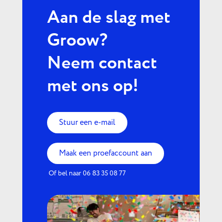
Aan de slag met
Groow?
Neem contact
met ons op!
Stuur een e-mail
Maak een proefaccount aan
Of bel naar 06 83 35 08 77